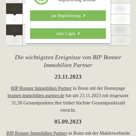
1
89,01
Bad Honnef
zur Registrierung
0
+1,23
1
89,01
zum Login
Bonn
0
+1,23
Die wichtigsten Ereignisse von BIP Bonner
Immobilien Partner
23.11.2023
BIP Bonner Immobilien Partner
in Bonn mit der Homepage
bonner-immobilien-partner.de
hat am 23.11.2023 mit insgesamt
31,58 Gesamtpunkten ihre bisher höchste Gesamtpunktzahl
erreicht.
05.09.2023
BIP Bonner Immobilien Partner
in Bonn mit der Maklerwebseite