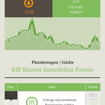
3,57
GESAMT-
-3,28
PUNKTE
Platzierungen | Städte
BIP Bonner Immobilien Partner
Platz.
Stadt
Punkte
1
89,01
Alfter
Einträge nach kostenloser
0
+1,23
Registrierung sichtbar.