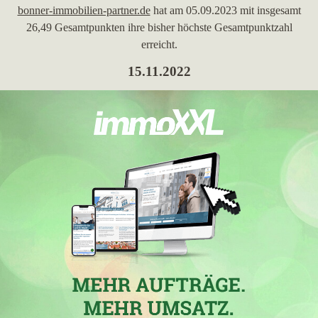
bonner-immobilien-partner.de
hat am 05.09.2023 mit insgesamt
26,49 Gesamtpunkten ihre bisher höchste Gesamtpunktzahl
erreicht.
15.11.2022
In
Bad Breisig
hat die Immobilienmaklerfirma
BIP Bonner
Immobilien Partner
mit der Website
bonner-immobilien-
partner.de
in der Woche vom 15.11.2022 mit einem Zuwachs
von 0,28 ihre bisher höchsten Stadtpunkte erreicht. In
Bad
Breisig
hat die Immobilienmaklerwebseite ihre bisher beste
Platzierung erreicht. Hierbei ist die Firma aus Bonn von Platz 23
um 10 Platzierungen vorgerückt und befindet sich jetzt auf
Position 13. Folgende Immobilienmaklerwebseiten wurden
hierbei überholt:
schmitz-immobilienservice.de
,
pruin.de
,
cityhouse-immobilien.de
,
immo-pees.de
,
guetelhoefer.com
,
wohnraumfreunde.de
,
immo-connect.de
,
m-und-s.net
,
immogeno.de
und
immove.de
.