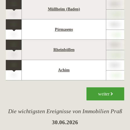
1
89,01
Müllheim (Baden)
0
+1,23
1
89,01
Pirmasens
0
+1,23
1
89,01
Rheinböllen
0
+1,23
1
89,01
Achim
0
+1,23
weiter
Die wichtigsten Ereignisse von Immobilien Praß
30.06.2026