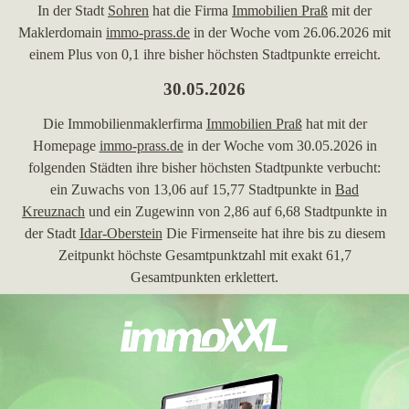
In der Stadt
Sohren
hat die Firma
Immobilien Praß
mit der
Maklerdomain
immo-prass.de
in der Woche vom 26.06.2026 mit
einem Plus von 0,1 ihre bisher höchsten Stadtpunkte erreicht.
30.05.2026
Die Immobilienmaklerfirma
Immobilien Praß
hat mit der
Homepage
immo-prass.de
in der Woche vom 30.05.2026 in
folgenden Städten ihre bisher höchsten Stadtpunkte verbucht:
ein Zuwachs von 13,06 auf 15,77 Stadtpunkte in
Bad
Kreuznach
und ein Zugewinn von 2,86 auf 6,68 Stadtpunkte in
der Stadt
Idar-Oberstein
Die Firmenseite hat ihre bis zu diesem
Zeitpunkt höchste Gesamtpunktzahl mit exakt 61,7
Gesamtpunkten erklettert.
24.04.2026
In der Stadt
Bad Sobernheim
hat die Firma
Immobilien Praß
mit
der Domain
immo-prass.de
in der Woche vom 24.04.2026 mit
einem Zuwachs von 2,92 ihre bisher höchsten Stadtpunkte