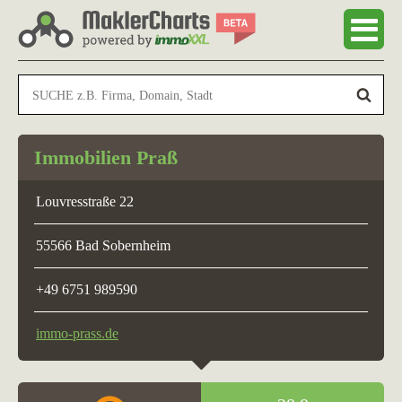
Immobilien Praß
Louvresstraße 22
55566 Bad Sobernheim
+49 6751 989590
immo-prass.de