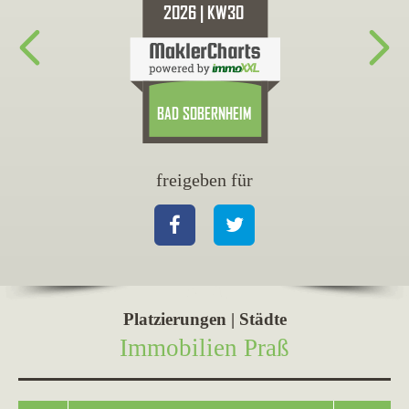
freigeben für
fr
Facebook
Twitter
Fa
Platzierungen | Städte
Immobilien Praß