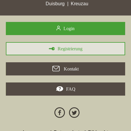
Duisburg
Kreuzau
02.07.2025
Immobilien Praß
, ein Maklerbüro aus Bad Sobernheim, mit der
Login
Homepage
immo-prass.de
hat in den Wochen vom 11.06.2025
bis 02.07.2025 in
Oberwesel
mit nur 0 erreichten Stadtpunkten
ihren höchsten Punktverlust erlitten.
Registrierung
21.05.2025
In
Marktheidenfeld
hat die Maklerfirma
Immobilien Praß
mit der
Kontakt
Maklerwebseite
immo-prass.de
in der Woche vom 21.05.2025
mit einem Plus von 0,26 ihre bisher höchsten Stadtpunkte
erreicht.
FAQ
28.01.2025
In der Stadt
Bad Sobernheim
hat die Firma
Immobilien Praß
mit
der Maklerdomain
immo-prass.de
in der Woche vom 28.01.2025
mit einem Plus von 2,33 ihre bisher höchsten Stadtpunkte
erreicht.