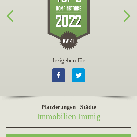
freigeben für
fr
Facebook
Twitter
Fa
Platzierungen | Städte
Immobilien Immig