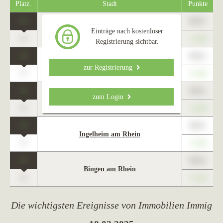
Platz.
Stadt
Punkte
1
89,01
Bad Sobernheim
Einträge nach kostenloser
0
+1,23
Registrierung sichtbar.
1
89,01
Bad Kreuznach
zur Registrierung
0
+1,23
1
89,01
zum Login
Simmern/Hunsrück
0
+1,23
1
89,01
Ingelheim am Rhein
0
+1,23
1
89,01
Bingen am Rhein
0
+1,23
Die wichtigsten Ereignisse von Immobilien Immig