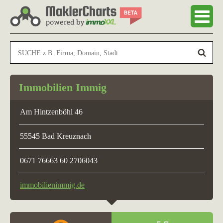
Immobilien Immig
Am Hintzenböhl 46
55545 Bad Kreuznach
0671 76663 60 2706043
immobilienimmig.de