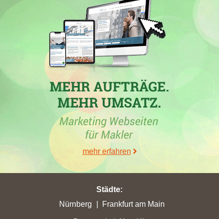
Immobilien Immig, Immobilienmakler Bad Kreuzanch
in Bad
Kreuznach mit der Maklerdomain
immobilienimmig.de
hat am
07.10.2024 mit insgesamt 18,59 Gesamtpunkten ihre bisher
höchste Gesamtpunktzahl erreicht. Der Makler hat in der Stadt
Bad Kreuznach
mit einem Zugewinn von 2,7 seine bis jetzt
höchsten Stadtpunkte von 17,35 gewonnen.
05.03.2024
In der Stadt
Bad Kreuznach
hat die Firma
Immobilien Immig,
Immobilienmakler Bad Kreuzanch
mit der Website
immobilienimmig.de
in der Woche vom 05.03.2024 mit einem
Plus von 10,19 ihre bisher höchsten Stadtpunkte erreicht. Sie hat
mehr erfahren
mit 16,55 erreichten Stadtpunkten in
Bad Kreuznach
ihren
höchsten Punktgewinn erzielt. Mit insgesamt 17,49
Gesamtpunkten erobert die Website ihre zurzeit maximale
Städte
:
Gesamtpunktzahl.
Nürnberg
Frankfurt am Main
05.12.2023