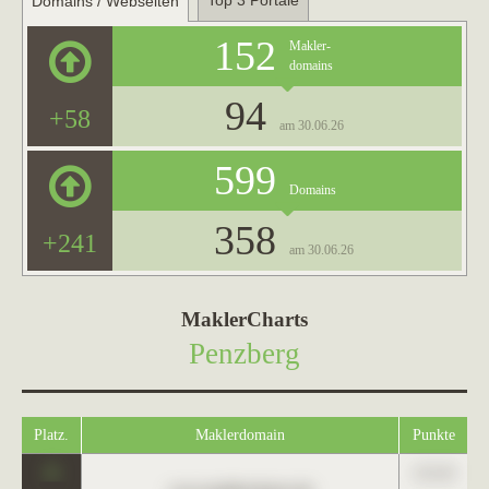
Top 3 Portale
Domains / Webseiten
152
Makler-
domains
94
+58
am 30.06.26
599
Domains
358
+241
am 30.06.26
MaklerCharts
Penzberg
Platz.
Maklerdomain
Punkte
0
123,45