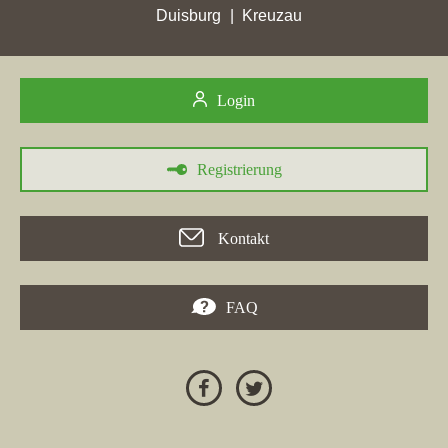
Duisburg
Kreuzau
Login
Registrierung
30.05.2026
AIGNER IMMOBILIEN GMBH
, ein Makler aus München,
Kontakt
erreichte in der Zeit vom 24.04.2026 bis 30.05.2026 mehrere
Punktgewinne in verschiedenen Städten. Ihr bester Zuwachs
betrug 18,3 Punkte in
Grafing bei München
. Besonders in
FAQ
Penzberg
konnte die Immobilienfirma ihre Stadtpunkte um 1,67
auf 8,95 steigern. Auch die Firmenwebseite von
Immo Plus
Immobilien AG
aus Penzberg erreichte in dieser Zeit die Top 5
Plätze. Insgesamt zeigen die aktuellen Rankings, dass die
Immobilienfirmen in der Region Penzberg deutlich an
Sichtbarkeit gewinnen.