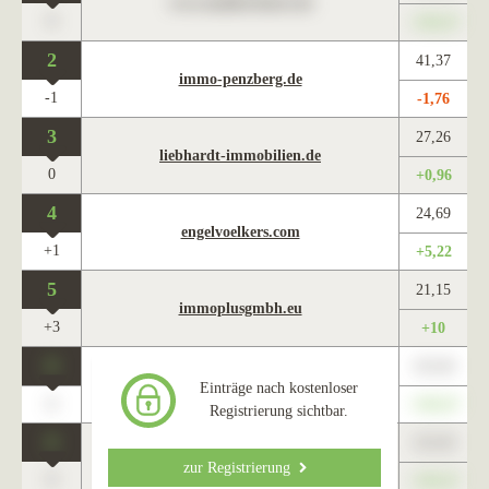
www.maklercharts.de
0
+345,67
2
41,37
immo-penzberg.de
-1
-1,76
3
27,26
liebhardt-immobilien.de
0
+0,96
4
24,69
engelvoelkers.com
+1
+5,22
5
21,15
immoplusgmbh.eu
+3
+10
0
123,45
www.maklercharts.de
Einträge nach kostenloser
0
+345,67
Registrierung sichtbar.
0
123,45
www.maklercharts.de
zur Registrierung
0
+345,67