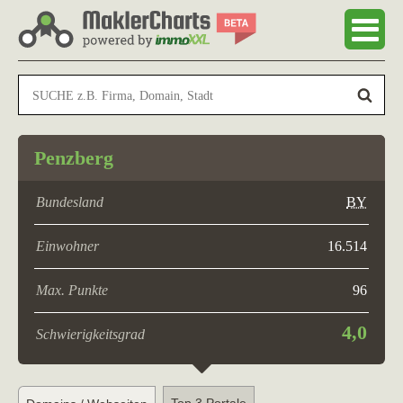
Penzberg
Bundesland
BY
Einwohner
16.514
Max. Punkte
96
4,0
Schwierigkeitsgrad