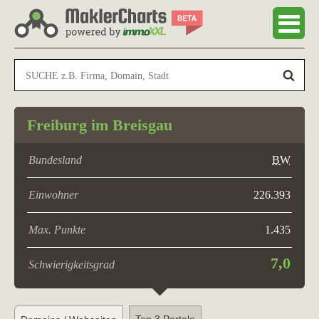
Freiburg im Breisgau
Bundesland
BW
Einwohner
226.393
Max. Punkte
1.435
7,0
Schwierigkeitsgrad