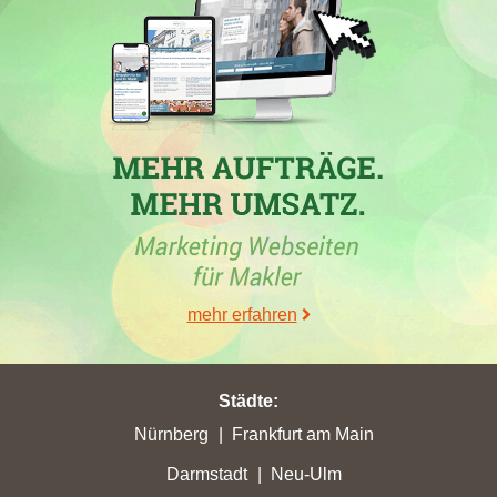
30.06.2026
Im Zeitraum vom 30.05.2026 bis 26.06.2026 verzeichneten
mehrere Immobilienmakler in der Region
Freiburg im Breisgau
bedeutende Veränderungen in ihren Punktzahlen und
Platzierungen. So erlitt
SolidImmo Udo Roth
in
Bad Krozingen
den höchsten Verlust an Stadtpunkten. Im Gegensatz dazu
erreichte die Immobilienfirma N&N Immobilien mit 70,04
Gesamtpunkten ihre höchste Punktzahl. Auch Seidler
Immobilien erreichte mit 339,54 Punkten einen neuen Rekord.
Die Webseite
loudin-immobilien.de
zeigte ebenfalls
Verbesserung in verschiedenen Städten. Für Interessierte am
mehr erfahren
"Haus zu verkaufen Freiburg im Breisgau" bieten sich durch die
Veränderungen in den Rankings vielfältige Optionen auf dem
Markt.
Städte
:
Nürnberg
Frankfurt am Main
Darmstadt
Neu-Ulm