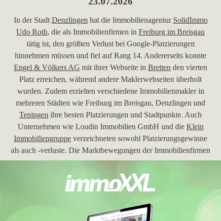
23.07.2026
In der Stadt
Denzlingen
hat die Immobilienagentur
SolidImmo
Udo Roth
, die als Immobilienfirmen in
Freiburg im Breisgau
tätig ist, den größten Verlust bei Google-Platzierungen
hinnehmen müssen und fiel auf Rang 14. Andererseits konnte
Engel & Völkers AG
mit ihrer Webseite in
Bretten
den vierten
Platz erreichen, während andere Maklerwebseiten überholt
wurden. Zudem erzielten verschiedene Immobilienmakler in
mehreren Städten wie Freiburg im Breisgau, Denzlingen und
Teningen
ihre besten Platzierungen und Stadtpunkte. Auch
Unternehmen wie Loudin Immobilien GmbH und die
Klein
Immobiliengruppe
verzeichneten sowohl Platzierungsgewinne
als auch -verluste. Die Marktbewegungen der Immobilienfirmen
in Freiburg im Breisgau zeigen eine dynamische Entwicklung
der Online-Sichtbarkeit in verschiedenen Regionen.