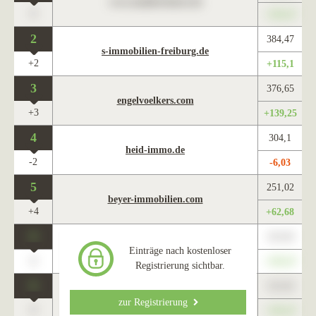
www.maklercharts.de
0
+345,67
2
384,47
s-immobilien-freiburg.de
+2
+115,1
3
376,65
engelvoelkers.com
+3
+139,25
4
304,1
heid-immo.de
-2
-6,03
5
251,02
beyer-immobilien.com
+4
+62,68
0
123,45
www.maklercharts.de
Einträge nach kostenloser
0
+345,67
Registrierung sichtbar.
0
123,45
www.maklercharts.de
zur Registrierung
0
+345,67