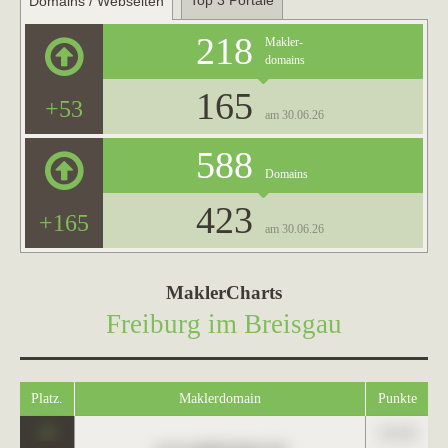
Top 3 Portale
Domains / Webseiten
218
Makler-
domains
165
+53
am 30.06.26
588
Domains
423
+165
am 30.06.26
MaklerCharts
Freiburg im Breisgau
Platz.
Maklerdomain
Punkte
0
123,45