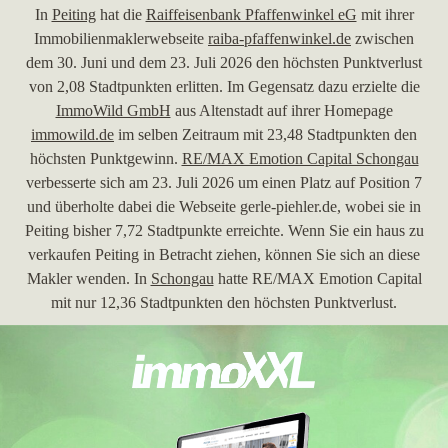
In
Peiting
hat die
Raiffeisenbank Pfaffenwinkel eG
mit ihrer
Immobilienmaklerwebseite
raiba-pfaffenwinkel.de
zwischen
dem 30. Juni und dem 23. Juli 2026 den höchsten Punktverlust
von 2,08 Stadtpunkten erlitten. Im Gegensatz dazu erzielte die
ImmoWild GmbH
aus Altenstadt auf ihrer Homepage
immowild.de
im selben Zeitraum mit 23,48 Stadtpunkten den
höchsten Punktgewinn.
RE/MAX Emotion Capital Schongau
verbesserte sich am 23. Juli 2026 um einen Platz auf Position 7
und überholte dabei die Webseite gerle-piehler.de, wobei sie in
Peiting bisher 7,72 Stadtpunkte erreichte. Wenn Sie ein haus zu
verkaufen Peiting in Betracht ziehen, können Sie sich an diese
Makler wenden. In
Schongau
hatte RE/MAX Emotion Capital
mit nur 12,36 Stadtpunkten den höchsten Punktverlust.
30.06.2026
RE/MAX Germany - REF Real Estate Franchise GmbH
, ein