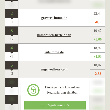
www.maklercharts.de
0
+345,67
2
22,44
grawert-immo.de
-1
-0,3
3
19,47
immobilien-herfeldt.de
+2
+5,06
4
18,92
ruf-immo.de
-1
+1,93
5
18,07
engelvoelkers.com
-3
-2,62
0
123,45
www.maklercharts.de
Einträge nach kostenloser
0
+345,67
Registrierung sichtbar.
0
123,45
www.maklercharts.de
zur Registrierung
0
+345,67