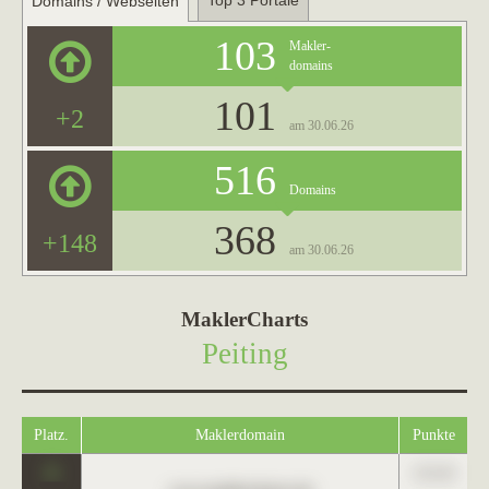
Top 3 Portale
Domains / Webseiten
103
Makler-
domains
101
+2
am 30.06.26
516
Domains
368
+148
am 30.06.26
MaklerCharts
Peiting
Platz.
Maklerdomain
Punkte
0
123,45