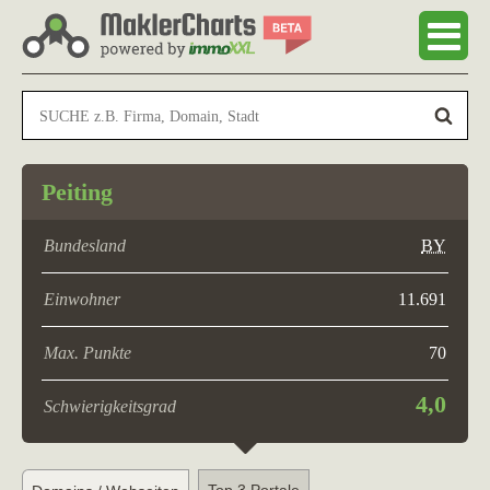
Peiting
Bundesland
BY
Einwohner
11.691
Max. Punkte
70
4,0
Schwierigkeitsgrad