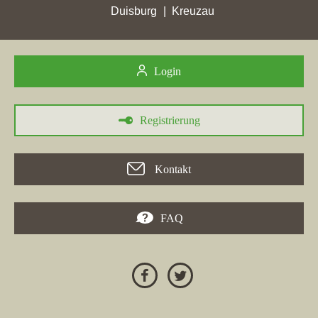
Immobilienmakler wie
City Immobilienmakler Hannover
und
Duisburg
Kreuzau
RE/MAX Emotion Capital Schongau
identifizierten Peiting als
einen wichtigen Standort, wobei sie ebenfalls
Platzierungsgewinne erzielten. In Peiting erreichte die
Login
Maklerwebseite
tuchscherer-immobilien.de
mit einem Anstieg
von 2,27 Stadtpunkten ihre bisherigen Höchstwerte. Diese
Entwicklungen verdeutlichen die Bedeutung von Peiting für
Registrierung
regionale Immobilienmakler und deren Online-Präsenz.
Kontakt
24.04.2026
FAQ
In der Stadt
Peiting
verzeichnet die Immobilienfirma
Gschwender Immobilien
einen signifikanten Rückgang bei
Google-Platzierungen und fällt um 38 Ränge auf die Position
51. Auch in
Maisach
erleidet die Adresse
gschwender-
immobilien.de
einen Rückgang um 46 Plätze auf Rang 58. In