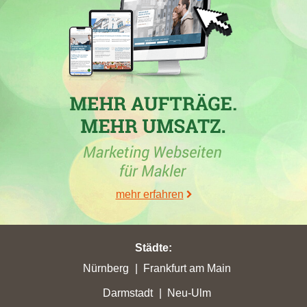
Immobilienmakler aus Leinfelden-Echterdingen, hat zwischen
dem 30. Mai und 26. Juni 2026 erhebliche Punktverluste in
mehreren Städten hinnehmen müssen, darunter
Höxter
und
Falkensee
. In
Peiting
konnte die Firma jedoch eine Steigerung
um 1,98 Stadtpunkte verbuchen und ihre Platzierung auf Rang
10 verbessern. Zudem verzeichnete die Webseite in der Stadt
Peiting eine hohe Aktivität und erreichte eine erkennbare
Präsenz in den Online-Rankings für Immobilienverkäufe. Trotz
der Schwierigkeiten in anderen Städten weist die Entwicklung in
Peiting auf eine positive Tendenz im **Immobilienverkauf
Peiting** hin.
mehr erfahren
30.05.2026
Städte
:
In den Wochen vom 24.04.2026 bis 30.05.2026 verzeichnete
Nürnberg
Frankfurt am Main
das Maklerbüro
IFK Immobilien OHG
aus Weilheim in
Peiting
Darmstadt
Neu-Ulm
den höchsten Punktgewinn von 2,56 Stadtpunkten. Auch andere