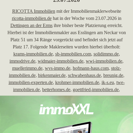
RICOTTA Immobilien
mit der Immobilienmaklerwebseite
ricotta-immobilien.de
hat in der Woche vom 23.07.2026 in
Dettingen an der Erms
ihre bisher beste Platzierung erreicht.
Hierbei ist der Immobilienmakler aus Esslingen am Neckar von
Platz 51 um 34 Ränge vorgerückt und befindet sich jetzt auf
Platz 17. Folgende Maklerseiten wurden hierbei überholt:
krams-immobilien.de
,
sb-immobilien.com
,
solidimmo.de
,
immodrive.de
,
widmaier-immobilien.de
,
wwi-immobilien.de
,
muellerimmo.de
,
wvs-immo.de
,
hofmann-haus.com
,
stolz-
immobilien.de
,
birkenmaier.de
,
schwabenhaus.de
,
breunig.de
,
immobilien-experten.de
,
krohmer-immobilien.de
,
ik-s.eu
,
twe-
immobilien.de
,
betterhomes.de
,
goettfried-immobilien.de
,
woerner-immobilien.com
,
hausverwaltung-birkenmaier.de
,
immobilienzentrum-sued.de
,
voba-ermstal-alb.de
,
solbach-
remax.de
,
immowerk-rudolph.de
,
immobilienmakler-münchen-
starnberg.de
,
goelz-reeh.de
,
ott-immobilienverwaltung.de
,
kuestermann-immobilien.de
,
brenztal-immo.de
,
immoworqs.de
,
magdalinos.de
,
hauser-parentin.de
und
freitag.immobilien
. In die