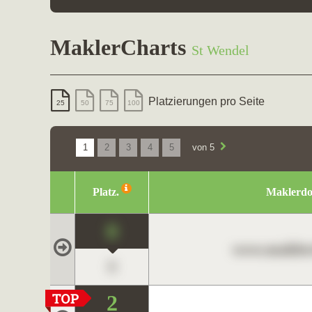
MaklerCharts
St Wendel
Platzierungen pro Seite
25
50
75
100
1
2
3
4
5
von 5
Platz.
Maklerd
0
www.maklerc
0
2