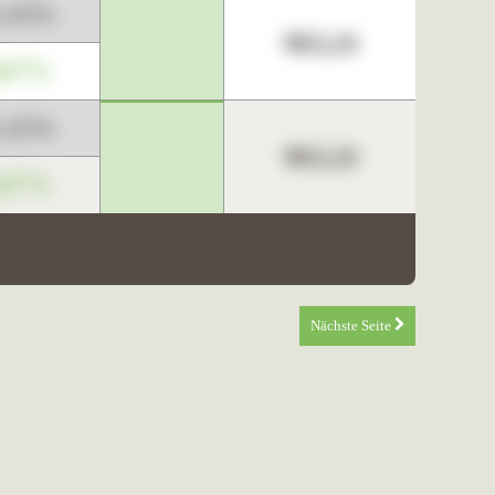
3,45%
963,24
,67%
3,45%
963,24
,67%
Nächste Seite