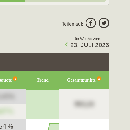
Teilen auf:
Die Woche vom
23. JULI 2026
squote
Trend
Gesamtpunkte
3,45%
963,24
,67%
,54 %