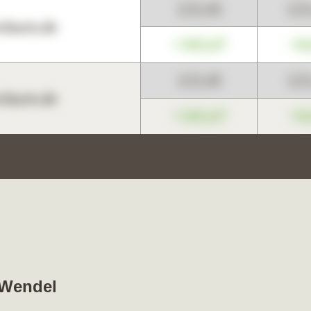
123,45
12
harts.de
+345,67
+0
123,45
12
harts.de
+345,67
+0
 Wendel