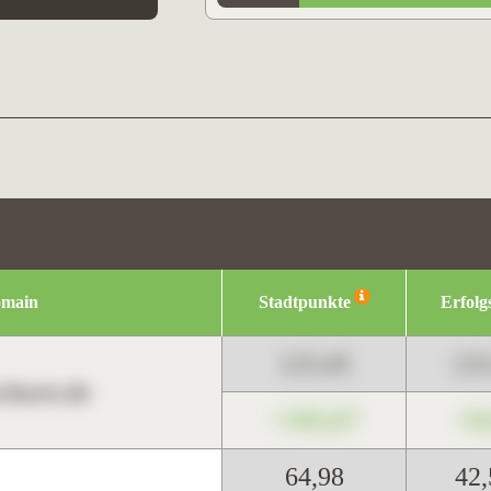
omain
Stadtpunkte
Erfolg
123,45
12
harts.de
+345,67
+0
64,98
42