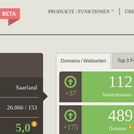
PRODUKTE / FUNKTIONEN
ÜBE
Top 3 P
Domains / Webseiten
112
Saarland
+37
Maklerdomains
26.066 / 153
489
5,0
+175
Domains