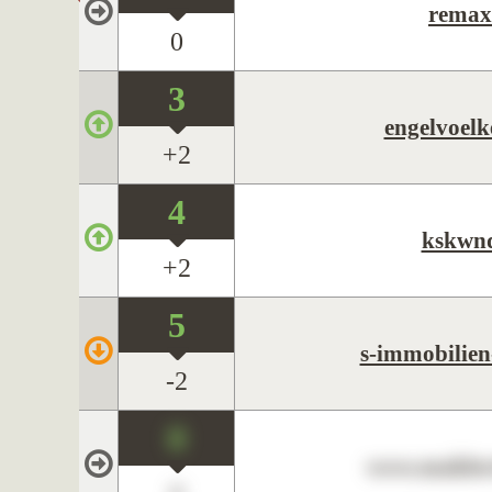
remax
0
3
engelvoelk
+2
4
kskwn
+2
5
s-immobilien
-2
0
www.maklerc