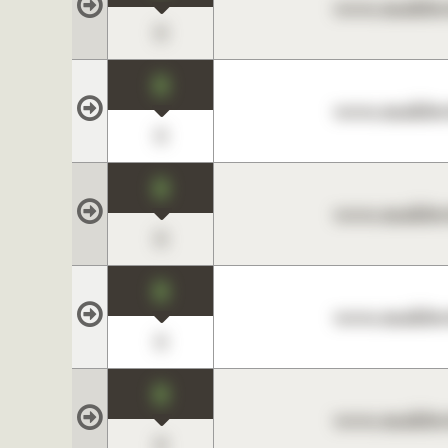
www.maklerc
0
0
www.maklerc
0
0
www.maklerc
0
0
www.maklerc
0
0
www.maklerc
0