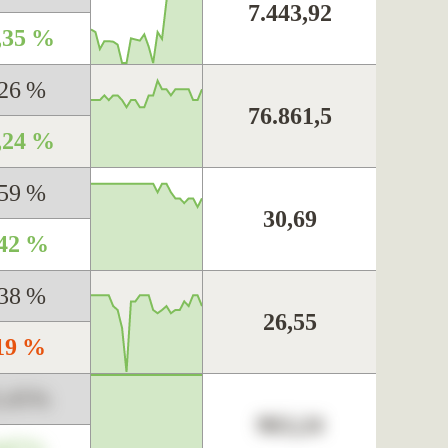
7.443,92
,35 %
,26 %
76.861,5
,24 %
,59 %
30,69
,42 %
,38 %
26,55
,19 %
3,45%
963,24