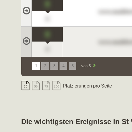
0
www.maklerc
0
0
www.maklerc
0
1
2
3
4
5
von 5
Platzierungen pro Seite
25
50
75
100
Die wichtigsten Ereignisse in St