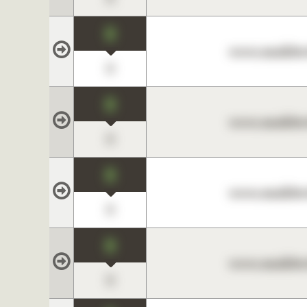
0
www.maklerc
0
0
www.maklerc
0
0
www.maklerc
0
0
www.maklerc
0