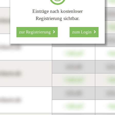
+345,67
+0
Einträge nach kostenloser
123,45
12
Registrierung sichtbar.
harts.de
+345,67
+0
zur Registrierung
zum Login
123,45
12
harts.de
+345,67
+0
123,45
12
harts.de
+345,67
+0
123,45
12
harts.de
+345,67
+0