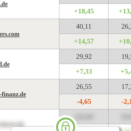
.de
+18,45
+13
40,11
26
ers.com
+14,57
+10
29,92
19
d.de
+7,33
+5
26,55
17
-finanz.de
-4,65
-2
123,45
12
harts.de