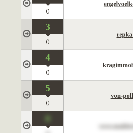
engelvoelk
0
3
repka
0
4
kragimmobi
0
5
von-pol
0
0
www.maklerc