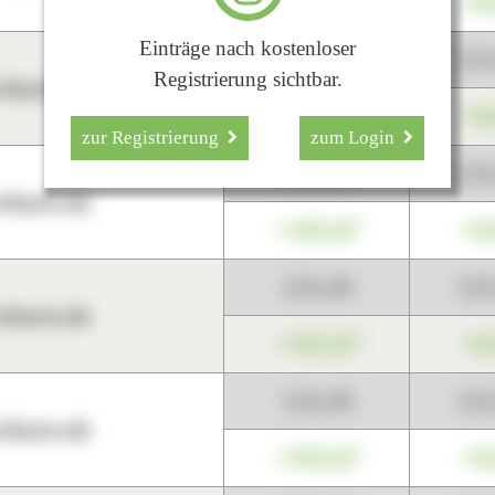
+345,67
+0
Einträge nach kostenloser
123,45
12
Registrierung sichtbar.
harts.de
+345,67
+0
zur Registrierung
zum Login
123,45
12
harts.de
+345,67
+0
123,45
12
harts.de
+345,67
+0
123,45
12
harts.de
+345,67
+0