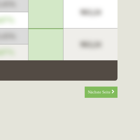
3,45%
963,24
,67%
3,45%
963,24
,67%
Nächste Seite