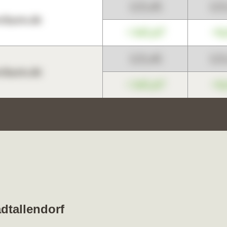
123,45
12
harts.de
+345,67
+0
123,45
12
harts.de
+345,67
+0
adtallendorf