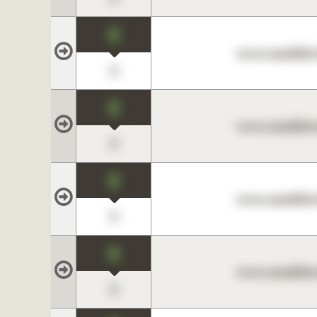
0
www.maklerc
0
0
www.maklerc
0
0
www.maklerc
0
0
www.maklerc
0