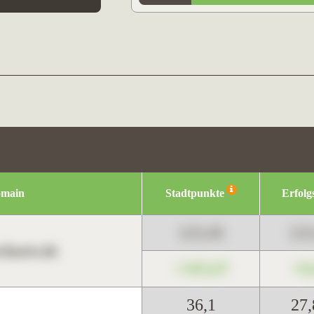
omain
Stadtpunkte
Erfolg
123,45
12
harts.de
+345,67
+0
36,1
27