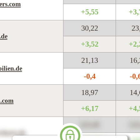
ers.com
+5,55
+3
30,22
23
.de
+3,52
+2
21,13
16
lien.de
-0,4
-0
18,97
14
l.com
+6,17
+4
123,45
12
harts.de