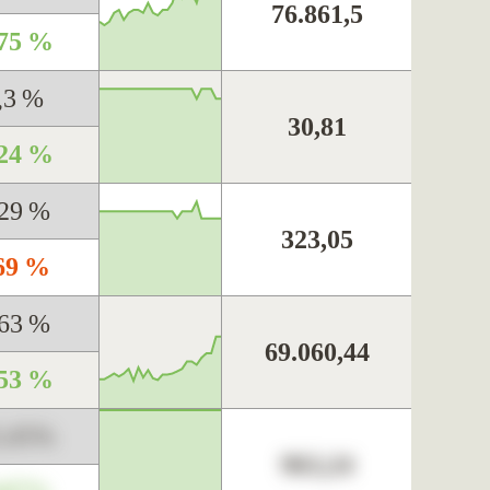
76.861,5
,75 %
,3 %
30,81
,24 %
,29 %
323,05
,69 %
,63 %
69.060,44
,53 %
3,45%
963,24