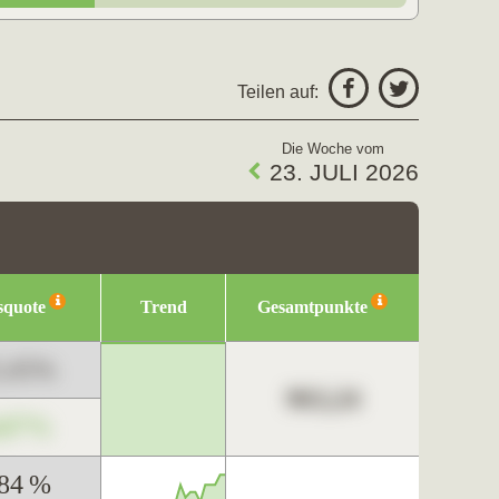
Teilen auf:
Die Woche vom
23. JULI 2026
squote
Trend
Gesamtpunkte
3,45%
963,24
,67%
,84 %