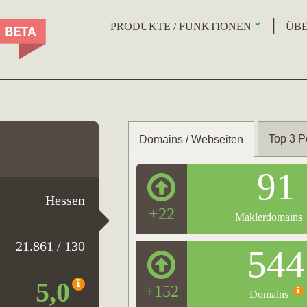
PRODUKTE / FUNKTIONEN
ÜBE
Top 3 P
Domains / Webseiten
91
Hessen
+22
Maklerdomains
21.861 / 130
544
5,0
+152
Domains