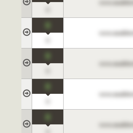
www.maklerc
0
0
www.maklerc
0
0
www.maklerc
0
0
www.maklerc
0
0
www.maklerc
0