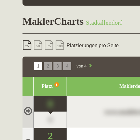
MaklerCharts
Stadtallendorf
Platzierungen pro Seite
25
50
75
100
1
2
3
4
von 4
Platz.
Maklerd
0
www.maklerc
0
2