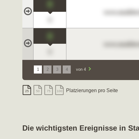
0
www.maklerc
0
0
www.maklerc
0
1
2
3
4
von 4
Platzierungen pro Seite
25
50
75
100
Die wichtigsten Ereignisse in St