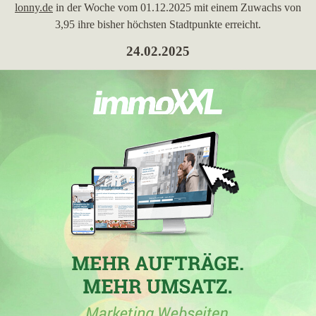
lonny.de
in der Woche vom 01.12.2025 mit einem Zuwachs von
3,95 ihre bisher höchsten Stadtpunkte erreicht.
24.02.2025
IMMOBILIEN LONNY
, ein Maklerbüro in Ruppichteroth, mit
der Maklerwebseite
immobilien-lonny.de
hat in den Wochen
vom 10.02.2025 bis 24.02.2025 in der Stadt
Windeck
mit nur
0,78 erreichten Stadtpunkten ihren höchsten Punktverlust
erlitten.
11.07.2023
IMMOBILIEN LONNY
mit der Maklerdomain
immobilien-
lonny.de
hat in der Woche vom 11.07.2023 in
Bergneustadt
ihre
bisher beste Platzierung erreicht. Hierbei ist der
Immobilienmakler aus Ruppichteroth von Platz 9 um 1 Platz
vorgerückt und befindet sich jetzt auf Position 8. Folgende
Maklerwebseiten wurden hierbei überholt:
vb-oberberg.de
und
leg-wohnen.de
. Mit einem Zuwachs von 0,02 in der Stadt