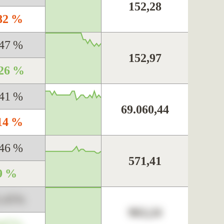
152,28
,82 %
,47 %
152,97
,26 %
,41 %
69.060,44
,14 %
,46 %
571,41
9 %
3,45%
963,24