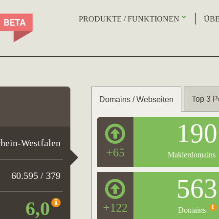
PRODUKTE / FUNKTIONEN
ÜBE
Top 3 P
Domains / Webseiten
190
hein-Westfalen
+65
Maklerdomains
60.595 / 379
563
6,0
+122
Domains