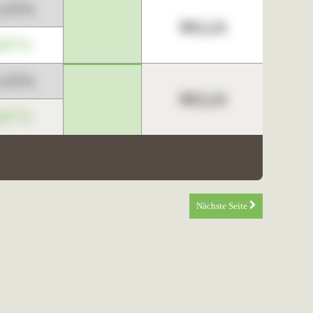
3,45%
963,24
,67%
3,45%
963,24
,67%
Nächste Seite