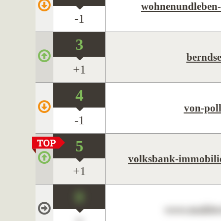
wohnenundleben-
-1
3
berndse
+1
4
von-pol
-1
5
volksbank-immobilie
+1
0
www.maklerc