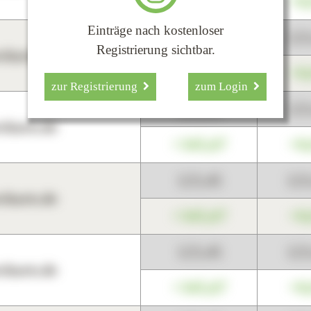
+345,67
+0
Einträge nach kostenloser
123,45
12
Registrierung sichtbar.
harts.de
+345,67
+0
zur Registrierung
zum Login
123,45
12
harts.de
+345,67
+0
123,45
12
harts.de
+345,67
+0
123,45
12
harts.de
+345,67
+0