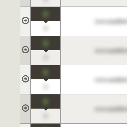
0
www.maklerc
0
0
www.maklerc
0
0
www.maklerc
0
0
www.maklerc
0