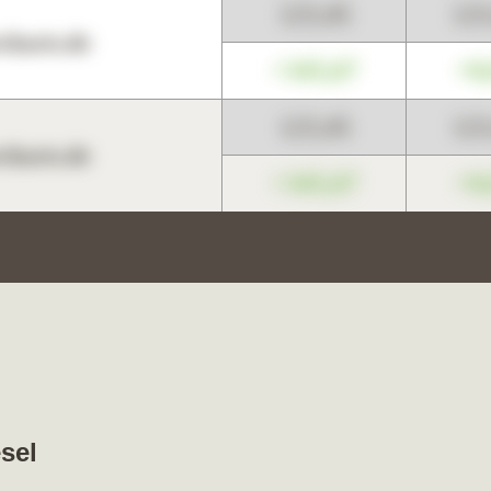
123,45
12
harts.de
+345,67
+0
123,45
12
harts.de
+345,67
+0
sel