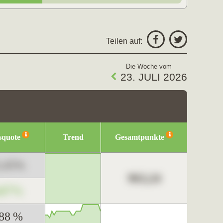
Teilen auf:
Die Woche vom
23. JULI 2026
squote
Trend
Gesamtpunkte
3,45%
963,24
,67%
,88 %