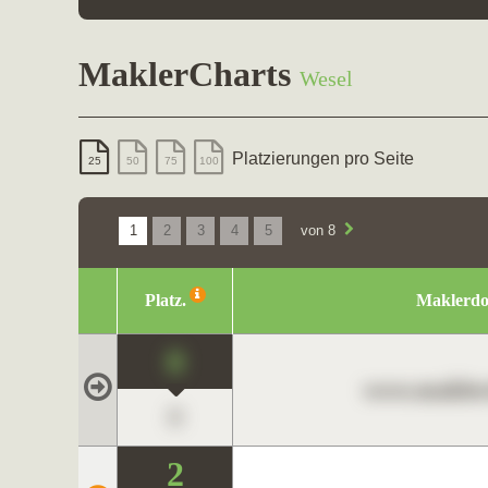
MaklerCharts
Wesel
Platzierungen pro Seite
25
50
75
100
1
2
3
4
5
von 8
Platz.
Maklerd
0
www.maklerc
0
2