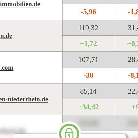
immobilien.de
-5,96
-1
119,32
31
n.de
+1,72
+0
107,71
28
l.com
-30
-8
85,14
22
n-niederrhein.de
+34,42
+
123,45
12
harts.de