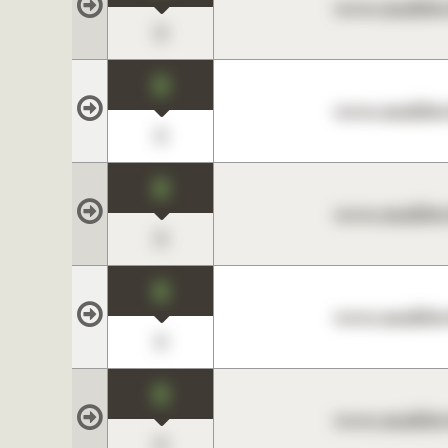
www.maklerc
0
0
www.maklerc
0
0
www.maklerc
0
0
www.maklerc
0
0
www.maklerc
0