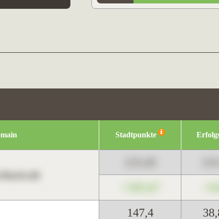
omain
Stadtpunkte
Erfolg
123,45
12
harts.de
+345,67
+0
147,4
38