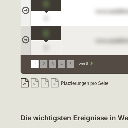
0
www.maklerc
0
0
www.maklerc
0
1
2
3
4
5
von 8
Platzierungen pro Seite
25
50
75
100
Die wichtigsten Ereignisse in We