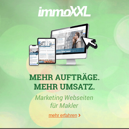
Stadtpunkte erreicht. Desweiteren hat Sie in der Stadt
Holzgerlingen
mit nur 2,62 erreichten Stadtpunkten ihren
höchsten Punktverlust erlitten.
30.05.2026
In der Stadt
Sindelfingen
verzeichnet
Kimmerle & Jauch
Gesellschaft für Bauberatung Projektentwicklung Immobilien
mbH
, Immobilienmakler in Böblingen, den größten Verlust von
Platzierungen bei Google. Die Domain
kimmerle-jauch.de
fällt
um 4 Platzierungen runter auf die Position 14. Den größten
Verlust von Platzierungen bei Google verbucht das
Maklerunternehmen in
Aidlingen
. Auf die Position 16 stürzt die
Domain
kimmerle-jauch.de
herab um 1 Platzierung. In
Ehningen
verzeichnet die Firma desweiteren den größten Verlust von
Platzierungen bei Google. Um 3 Platzierungen stürzt die
Website
kimmerle-jauch.de
herunter auf die Position 16. Mit
17,78 erreichten Stadtpunkten in
Gärtringen
hat sie gleichzeitig
mehr erfahren
ihren höchsten Punktgewinn erzielt. Seine bislang höchsten
Stadtpunkte von 17,78 hat der Immobilienmakler mit einem