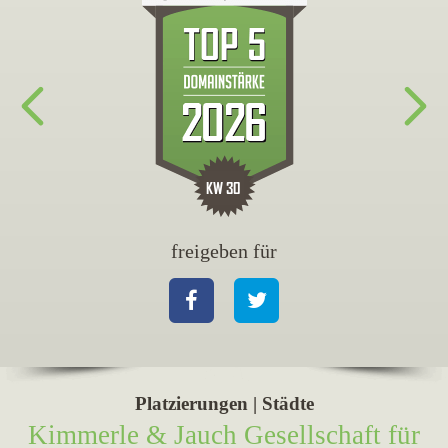
freigeben für
fr
Facebook
Twitter
Fa
Platzierungen | Städte
Kimmerle & Jauch Gesellschaft für