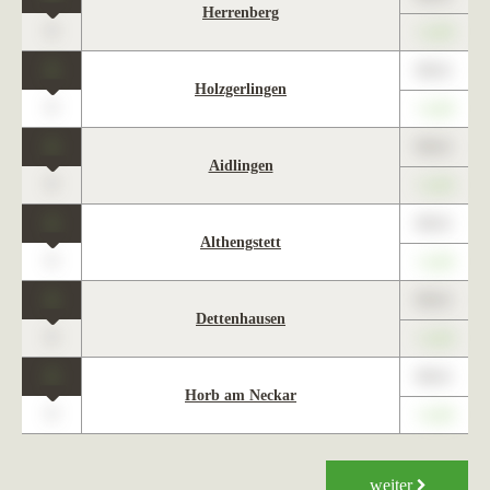
Herrenberg
0
+1,23
1
89,01
Holzgerlingen
0
+1,23
1
89,01
Aidlingen
0
+1,23
1
89,01
Althengstett
0
+1,23
1
89,01
Dettenhausen
0
+1,23
1
89,01
Horb am Neckar
0
+1,23
weiter