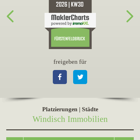
freigeben für
fr
Facebook
Twitter
Fa
Platzierungen | Städte
Windisch Immobilien