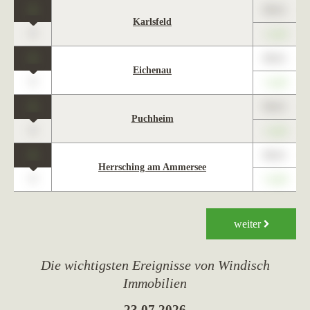
1
89,01
Karlsfeld
0
+1,23
1
89,01
Eichenau
0
+1,23
1
89,01
Puchheim
0
+1,23
1
89,01
Herrsching am Ammersee
0
+1,23
weiter
Die wichtigsten Ereignisse von Windisch
Immobilien
23.07.2026