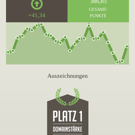
386,85
GESAMT-
+41,34
PUNKTE
Auszeichnungen