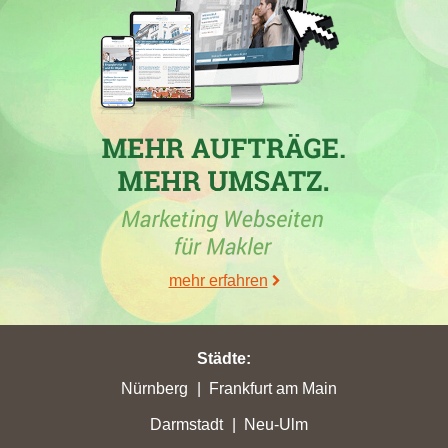
30.05.2026 bis 26.06.2026 in
Oberschleißheim
mit nur 6,13
erreichten Stadtpunkten ihren höchsten Punktverlust erlitten. Sie
hat in
Karlsfeld
mit nur 14,8 erreichten Stadtpunkten ihren
höchsten Punktverlust erlitten. Darüber hinaus hat Sie in
Seefeld
mit nur 1,32 erreichten Stadtpunkten ihren höchsten
Punktverlust erlitten. Mit einem Zuwachs von 3,21 in
Herrsching am Ammersee
hat der Makler darüber hinaus seine
zurzeit höchsten Stadtpunkte von 13,46 verbucht.
30.05.2026
Windisch Immobilien
, ein Maklerbüro in Gröbenzell und
Inhaber der Website
windisch-immobilien.de
, ist in der Woche
mehr erfahren
vom 30.05.2026 in
Mammendorf
in die TOP 5 gekommen.
Ferner ist die Webseite in
Eichenau
in die Top 5 geklettert.
Desweiteren ist in
Puchheim
die Firmenseite in die Top 5
Städte
:
gerutscht. Die Firma verbucht desweiteren in
Wörthsee
den
Nürnberg
Frankfurt am Main
größten Verlust von Platzierungen bei Google. Die Domain
windisch-immobilien.de
stürzt um 3 Platzierungen hinunter auf
Darmstadt
Neu-Ulm
die Position 15. Ferner hat Sie in
Gauting
mit nur 10,61