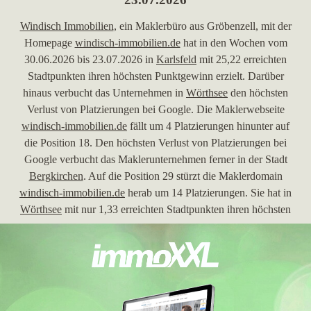
Windisch Immobilien
, ein Maklerbüro aus Gröbenzell, mit der
Homepage
windisch-immobilien.de
hat in den Wochen vom
30.06.2026 bis 23.07.2026 in
Karlsfeld
mit 25,22 erreichten
Stadtpunkten ihren höchsten Punktgewinn erzielt. Darüber
hinaus verbucht das Unternehmen in
Wörthsee
den höchsten
Verlust von Platzierungen bei Google. Die Maklerwebseite
windisch-immobilien.de
fällt um 4 Platzierungen hinunter auf
die Position 18. Den höchsten Verlust von Platzierungen bei
Google verbucht das Maklerunternehmen ferner in der Stadt
Bergkirchen
. Auf die Position 29 stürzt die Maklerdomain
windisch-immobilien.de
herab um 14 Platzierungen. Sie hat in
Wörthsee
mit nur 1,33 erreichten Stadtpunkten ihren höchsten
Punktverlust erlitten.
30.06.2026
Windisch Immobilien
, ein Maklerbüro aus Gröbenzell, mit der
Webseite
windisch-immobilien.de
hat in den Wochen vom